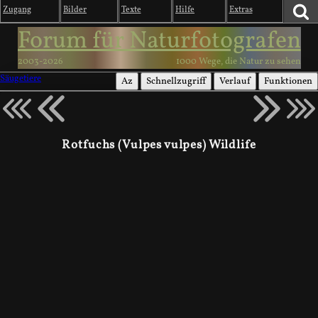
Zugang
Bilder
Texte
Hilfe
Extras
Forum für Naturfotografen
2003-2026
1000 Wege, die Natur zu sehen
Säugetiere
Az
Schnellzugriff
Verlauf
Funktionen
Rotfuchs (Vulpes vulpes) Wildlife