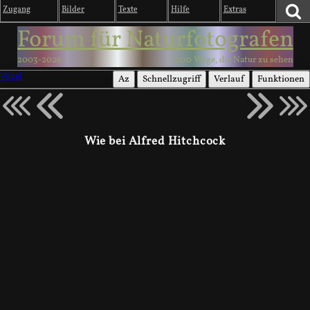
Zugang
Bilder
Texte
Hilfe
Extras
Forum für Naturfotografen
2003-2026
1000 Wege, die Natur zu sehen
Vögel
Az
Schnellzugriff
Verlauf
Funktionen
Wie bei Alfred Hitchcock