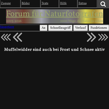
Zugang
Bilder
Texte
Hilfe
Extras
Forum für Naturfotografen
2003-2026
1000 Wege, die Natur zu sehen
Säugetiere
Az
Schnellzugriff
Verlauf
Funktionen
Muffelwidder sind auch bei Frost und Schnee aktiv