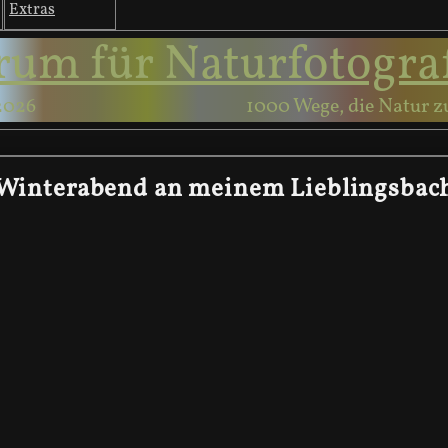
Extras
rum für Naturfotogra
2026
1000 Wege, die Natur z
Winterabend an meinem Lieblingsbac