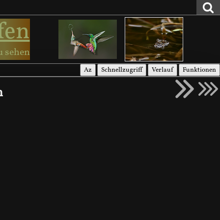
fen
u sehen
Az
Schnellzugriff
Verlauf
Funktionen
h