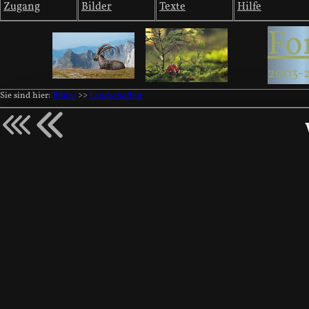
Zugang
Bilder
Texte
Hilfe
Fo
2003-
Sie sind hier:
Bilder
>>
Landschaften