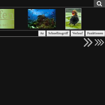
fen
u sehen
Az
Schnellzugriff
Verlauf
Funktionen