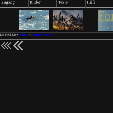
Zugang
Bilder
Texte
Hilfe
Fo
2003-
Sie sind hier:
Bilder
>>
Landschaften