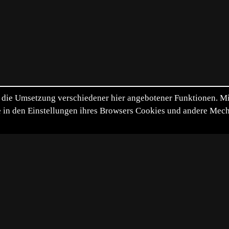
die Umsetzung verschiedener hier angebotener Funktionen. Mit 
itte in den Einstellungen ihres Browsers Cookies und andere Me
*
**
***
****
Diashow
Vollbild
Bild teilen