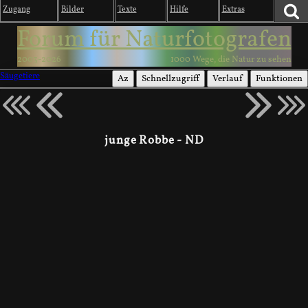
Zugang
Bilder
Texte
Hilfe
Extras
Forum für Naturfotografen
2003-2026
1000 Wege, die Natur zu sehen
Säugetiere
Az
Schnellzugriff
Verlauf
Funktionen
junge Robbe - ND