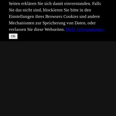
Seiten erklären Sie sich damit einverstanden. Falls
Sie das nicht sind, blockieren Sie bitte in den
Einstellungen ihres Browsers Cookies und andere
Mechanismen zur Speicherung von Daten, oder
verlassen Sie diese Webseiten.
Mehr Informationen.
OK
*
**
***
****
Vollbild
Bild teilen
Eingestellt:
2004-03-01
BL
©
Beate Lindorf
Canon EOS D60
Filmempfindlichkeit (ISO)200
Objektiv Tamron 28.0 - 300.0mm