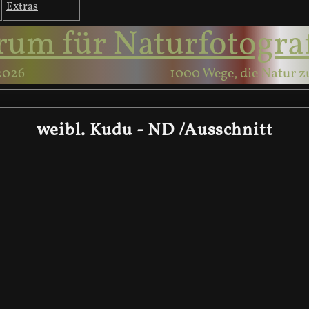
Extras
rum für Naturfotogra
2026
1000 Wege, die Natur z
weibl. Kudu - ND /Ausschnitt