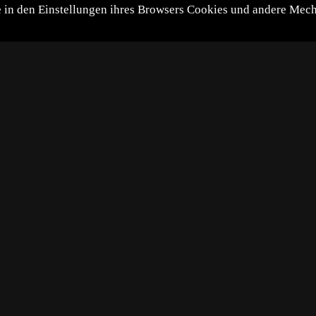
itte in den Einstellungen ihres Browsers Cookies und andere Me
*
**
***
****
Vollbild
Bild teilen