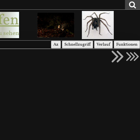
fen
u sehen
Az
Schnellzugriff
Verlauf
Funktionen