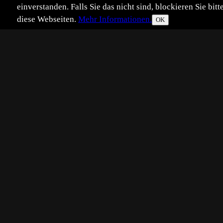
einverstanden. Falls Sie das nicht sind, blockieren Sie b
diese Webseiten.
Mehr Informationen.
OK
Eingestellt:
2004-03-02
BL
©
Beate Lindorf
Canon EOS 10D
Filmempfindlichkeit (ISO)400
Objektiv 100.0 - 400.0mm
Brennweite 400.0mm
geringe störungen weggestempelt