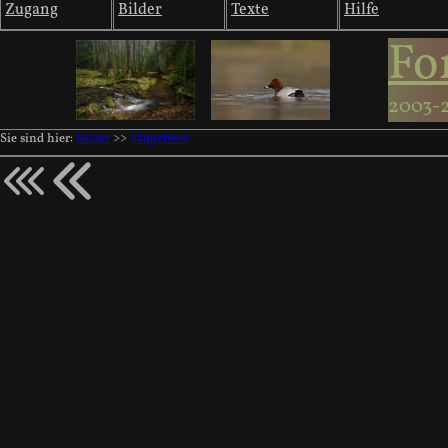
Zugang
Bilder
Texte
Hilfe
Fo
2003-
Sie sind hier:
Bilder
>>
Säugetiere