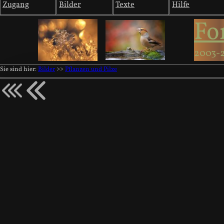
Zugang
Bilder
Texte
Hilfe
Fo
2003-
Sie sind hier:
Bilder
>>
Pflanzen und Pilze