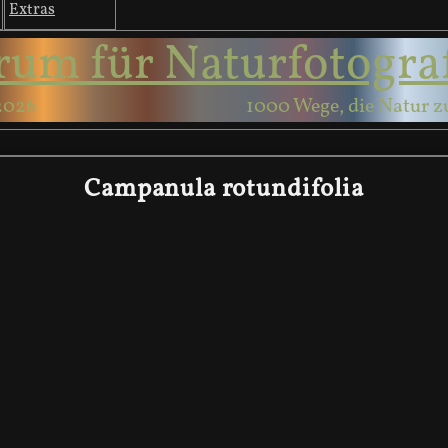
Extras
rum für Naturfotogra
2026
1000 Wege, die Natur z
Campanula rotundifolia