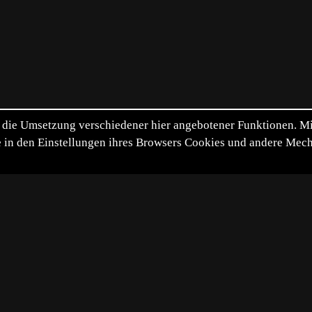
die Umsetzung verschiedener hier angebotener Funktionen. Mit 
itte in den Einstellungen ihres Browsers Cookies und andere Me
*
**
***
****
Vollbild
Bild teilen