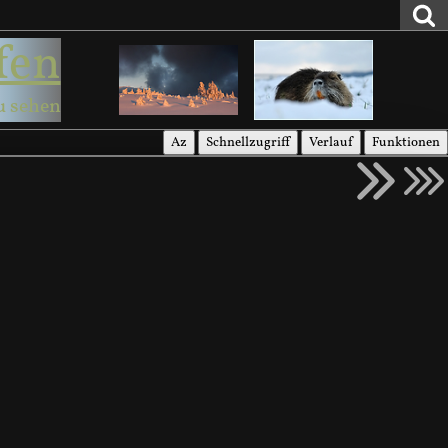
fen
u sehen
Az
Schnellzugriff
Verlauf
Funktionen