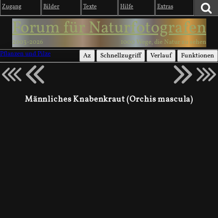
Zugang
Bilder
Texte
Hilfe
Extras
Forum für Naturfotografen
2003-2026
1000 Wege, die Natur zu sehen
Pflanzen und Pilze
Az
Schnellzugriff
Verlauf
Funktionen
Männliches Knabenkraut (Orchis mascula)