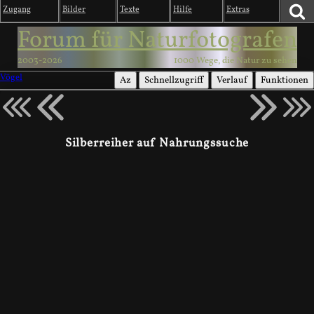
Zugang
Bilder
Texte
Hilfe
Extras
Forum für Naturfotografen
2003-2026
1000 Wege, die Natur zu sehen
Vögel
Az
Schnellzugriff
Verlauf
Funktionen
Silberreiher auf Nahrungssuche