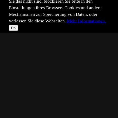
Sie das nicht sind, blockieren Sie bitte in den
Einstellungen ihres Browsers Cookies und andere
Mechanismen zur Speicherung von Daten, oder
verlassen Sie diese Webseiten.
Mehr Informationen.
OK
*
**
***
****
Vollbild
Bild teilen
Eingestellt:
2004-02-04
BL
©
Beate Lindorf
etosha-pfanne, namibia
EOS 10D, 200 ISO, Objektiv: Canon 100-400 mm/400
mm