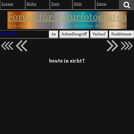
Zugang
Bilder
Texte
Hilfe
Extras
Forum für Naturfotografen
2003-2026
1000 Wege, die Natur zu sehen
Säugetiere
Az
Schnellzugriff
Verlauf
Funktionen
beute in sicht?