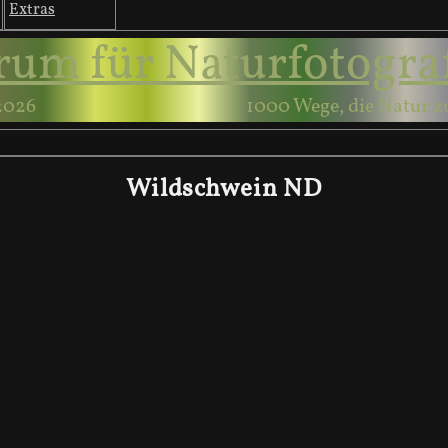
Extras
rum für Naturfotogra
2026
1000 Wege, die Natur z
Wildschwein ND