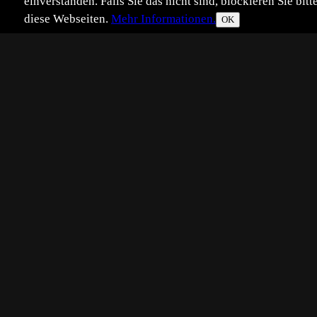
einverstanden. Falls Sie das nicht sind, blockieren Sie b
diese Webseiten.
Mehr Informationen.
OK
Eingestellt:
2004-02-04
PT
©
Peter Teuschel
Forstenrieder Park München
300D, 75-300 IS
Ansichten: