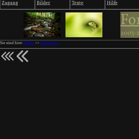
Zugang
Bilder
Texte
Hilfe
Fo
2003-
Sie sind hier:
Bilder
>>
Säugetiere