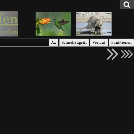
fen
u sehen
Az
Schnellzugriff
Verlauf
Funktionen