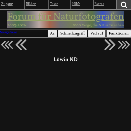
Zugang
Bilder
Texte
Hilfe
Extras
Forum für Naturfotografen
2003-2026
1000 Wege, die Natur zu sehen
Säugetiere
Az
Schnellzugriff
Verlauf
Funktionen
Löwin ND