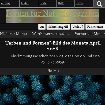
Zugang
Bilder
Texte
Hilfe
Extras
Forum für Naturfotografen
2003-2026
1000 Wege, die Natur zu sehen
Az
Schnellzugriff
Verlauf
Funktionen
Nächster Monat
Wettbewerbe 2026-04
Vorheriger Monat
"Farben und Formen"-Bild des Monats April
2026
Abstimmung zwischen 2026-05-07 12:00:00 und 2026-
05-15 23:59:59.
Platz 1