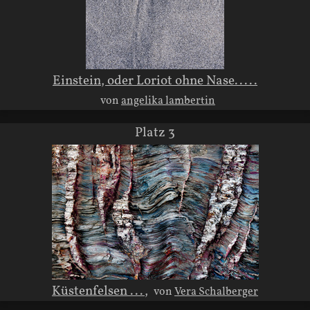
Einstein, oder Loriot ohne Nase.....
von
angelika lambertin
Platz 3
Küstenfelsen ...,
von
Vera Schalberger