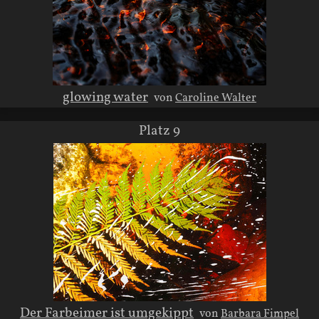
glowing water
von
Caroline Walter
Platz 9
Der Farbeimer ist umgekippt
von
Barbara Fimpel