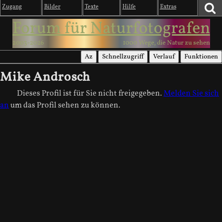
Zugang
Bilder
Texte
Hilfe
Extras
Forum für Naturfotografen
2003-2026
1000 Wege, die Natur zu sehen
Az
Schnellzugriff
Verlauf
Funktionen
Mike Androsch
Dieses Profil ist für Sie nicht freigegeben.
Melden Sie sich
an
um das Profil sehen zu können.