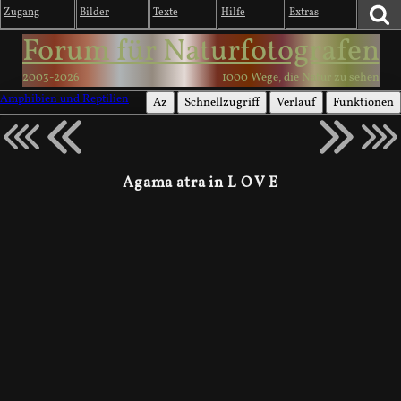
Zugang
Bilder
Texte
Hilfe
Extras
Forum für Naturfotografen
2003-2026
1000 Wege, die Natur zu sehen
Amphibien und Reptilien
Az
Schnellzugriff
Verlauf
Funktionen
Agama atra in L O V E