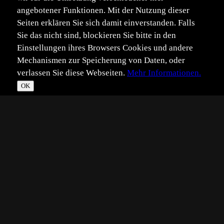
angebotener Funktionen. Mit der Nutzung dieser
Seiten erklären Sie sich damit einverstanden. Falls
Sie das nicht sind, blockieren Sie bitte in den
Einstellungen ihres Browsers Cookies und andere
Mechanismen zur Speicherung von Daten, oder
verlassen Sie diese Webseiten.
Mehr Informationen.
OK
*
**
***
****
Vollbild
Bild teilen
Eingestellt:
2026-01-18
Aufgenommen:
2025-10-10
©
Barbara Fimpel
Hi zusammen
Diese beiden Felsenagamen haben wir im Norden von