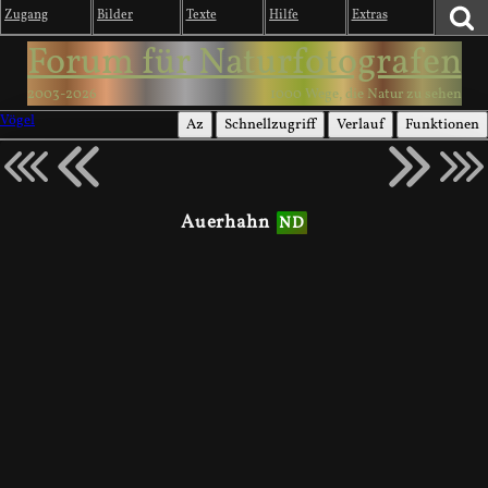
Zugang
Bilder
Texte
Hilfe
Extras
Forum für Naturfotografen
2003-2026
1000 Wege, die Natur zu sehen
Vögel
Az
Schnellzugriff
Verlauf
Funktionen
Auerhahn