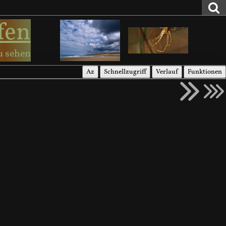
fen
u sehen
Az
Schnellzugriff
Verlauf
Funktionen