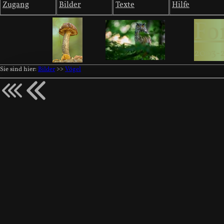
Zugang
Bilder
Texte
Hilfe
Fo
2003-
Sie sind hier:
Bilder
>>
Vögel