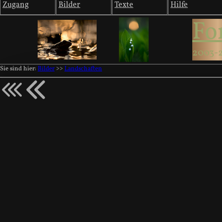
Zugang
Bilder
Texte
Hilfe
Fo
2003-
Sie sind hier:
Bilder
>>
Landschaften