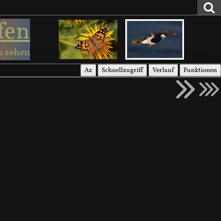
fen
u sehen
Az
Schnellzugriff
Verlauf
Funktionen