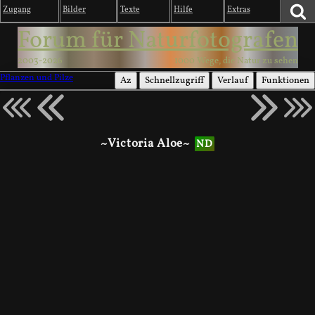
Zugang
Bilder
Texte
Hilfe
Extras
Forum für Naturfotografen
2003-2026
1000 Wege, die Natur zu sehen
Pflanzen und Pilze
Az
Schnellzugriff
Verlauf
Funktionen
~Victoria Aloe~