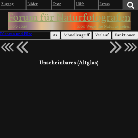
Zugang
Bilder
Texte
Hilfe
Extras
Forum für Naturfotografen
2003-2026
1000 Wege, die Natur zu sehen
Pflanzen und Pilze
Az
Schnellzugriff
Verlauf
Funktionen
Unscheinbares (Altglas)