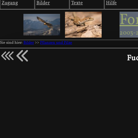
Zugang
Bilder
Texte
Hilfe
Fo
2003-
Sie sind hier:
Bilder
>>
Pflanzen und Pilze
Fu