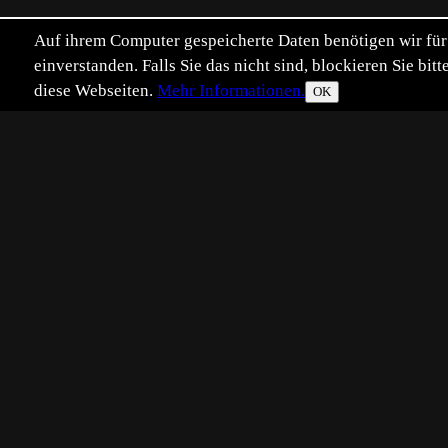
Auf ihrem Computer gespeicherte Daten benötigen wir für 
einverstanden. Falls Sie das nicht sind, blockieren Sie b
diese Webseiten.
Mehr Informationen.
OK
Eingestellt:
2025-07-04
Aufgenommen:
20
©
Benutzer 1688997
Diese Fuchs-Fingerwurz fand ich 
so auszurichten, dass ich die hüb
gesellte sich ein Schachbrettfalte