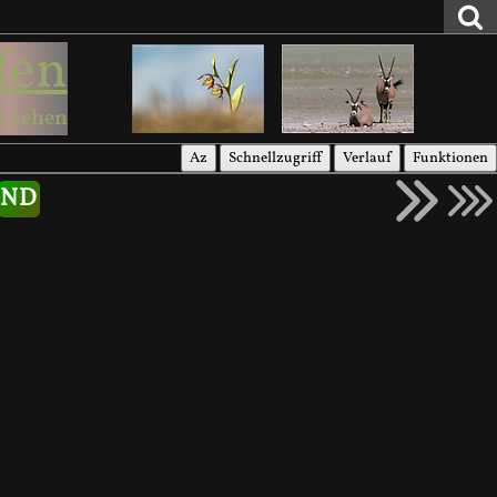
fen
u sehen
Az
Schnellzugriff
Verlauf
Funktionen