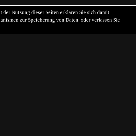
der Nutzung dieser Seiten erklären Sie sich damit
chanismen zur Speicherung von Daten, oder verlassen Sie
nd war gerade dabei, die Kamera
 glitzerte, aufnehmen konnte, da
evor ich umstellen konnte, war er