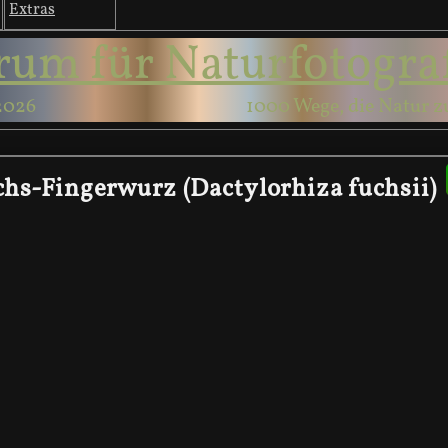
Extras
rum für Naturfotogra
2026
1000 Wege, die Natur z
chs-Fingerwurz (Dactylorhiza fuchsii)