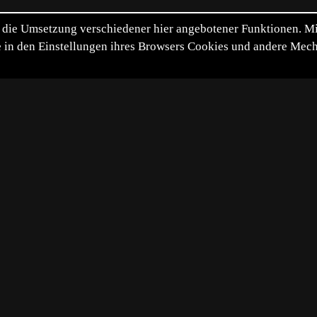
die Umsetzung verschiedener hier angebotener Funktionen. Mit 
itte in den Einstellungen ihres Browsers Cookies und andere Me
*
**
***
****
Diashow
Vollbild
Bild teilen
25-06-14
in einem Schutzgebiet auf einer Lichtung am Wegesrand u
sche Pflanze umrahmt von dem Licht, das durch die Bäume
r dazu. Leider war er nicht ganz in der Schärfenebene und b