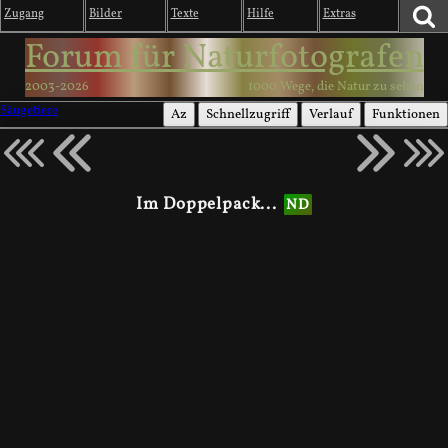
Zugang
Bilder
Texte
Hilfe
Extras
Forum für Naturfotografen
2003-2026
1000 Wege, die Natur zu sehen
Säugetiere
Az
Schnellzugriff
Verlauf
Funktionen
Im Doppelpack...