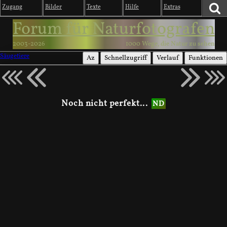
Zugang
Bilder
Texte
Hilfe
Extras
Forum für Naturfotografen
2003-2026
1000 Wege, die Natur zu sehen
Säugetiere
Az
Schnellzugriff
Verlauf
Funktionen
Noch nicht perfekt...