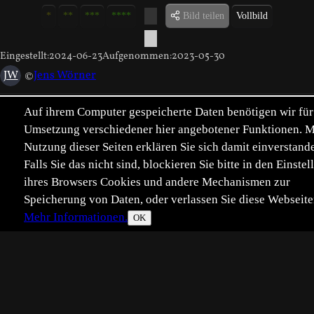
*
**
***
****
Vollbild
Bild teilen
Eingestellt:
2024-06-23
Aufgenommen:
2023-05-30
JW
©
Jens Wörner
Das Foto ist aus dem letzen Jahr,dieses Jahr habe ich noch
Auf ihrem Computer gespeicherte Daten benötigen wir für
keine gefunden.
Umsetzung verschiedener hier angebotener Funktionen. M
Nutzung dieser Seiten erklären Sie sich damit einverstand
Technik:
Canon EOS 90D, 105.0 mm
Falls Sie das nicht sind, blockieren Sie bitte in den Einste
1/320s, F/5.6, ISO 800, 105mm
ihres Browsers Cookies und andere Mechanismen zur
Manuelle Belichtung
Speicherung von Daten, oder verlassen Sie diese Webseite
Freihand
Mehr Informationen.
OK
Fotografischer Anspruch:
Dokumentarisch
?
Dokumentarischer Anspruch:
Ja
?
Platzierungen:
Beste Tophit-Platzierung: 31
Zu den Tophits
Schlagwörter: