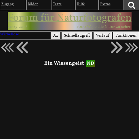
Zugang
Bilder
Texte
Hilfe
Extras
Forum für Naturfotografen
2003-2026
1000 Wege, die Natur zu sehen
Wirbellose
Az
Schnellzugriff
Verlauf
Funktionen
Ein Wiesengeist