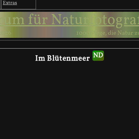
Extras
rum für Naturfotogra
2026
1000 Wege, die Natur z
Im Blütenmeer