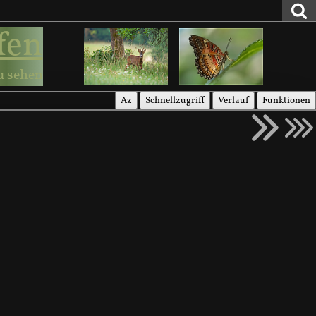
fen
u sehen
Az
Schnellzugriff
Verlauf
Funktionen