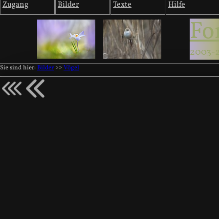
Zugang
Bilder
Texte
Hilfe
Fo
2003-
Sie sind hier:
Bilder
>>
Vögel