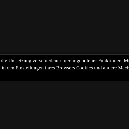
die Umsetzung verschiedener hier angebotener Funktionen. Mit 
itte in den Einstellungen ihres Browsers Cookies und andere Me
*
**
***
****
Vollbild
Bild teilen