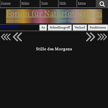
Zugang
Bilder
Texte
Hilfe
Extras
Forum für Naturfotografen
2003-2026
1000 Wege, die Natur zu sehen
Landschaften
Az
Schnellzugriff
Verlauf
Funktionen
Stille des Morgens