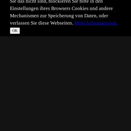
Sie das nicht sind, blockieren Sie bitte in den
Einstellungen ihres Browsers Cookies und andere
Mechanismen zur Speicherung von Daten, oder
verlassen Sie diese Webseiten.
Mehr Informationen.
OK
*
**
***
****
Vollbild
Bild teilen
Eingestellt:
2023-09-05
Aufgenommen:
2022-09-30
TW
©
Thomas Wester
Hallo zusammen, heute möchte ich euch ein Bild vom
letzten September zeigen, wo ich gemeinsam mit meiner
Frau auf den Lofoten eine tolle Wanderung absolvierte; es
morgens sehr windstill und langsam machte sich die