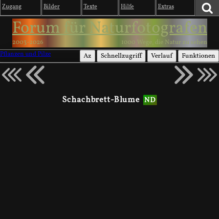
Zugang
Bilder
Texte
Hilfe
Extras
Forum für Naturfotografen
2003-2026
1000 Wege, die Natur zu sehen
Pflanzen und Pilze
Az
Schnellzugriff
Verlauf
Funktionen
Schachbrett-Blume