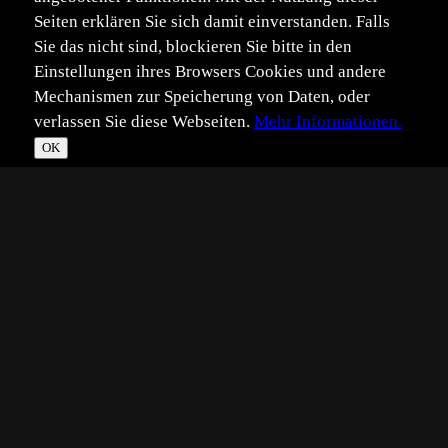
Seiten erklären Sie sich damit einverstanden. Falls
Sie das nicht sind, blockieren Sie bitte in den
Einstellungen ihres Browsers Cookies und andere
Mechanismen zur Speicherung von Daten, oder
verlassen Sie diese Webseiten.
Mehr Informationen.
OK
*
**
***
****
Vollbild
Bild teilen
Eingestellt:
2022-04-07
Aufgenommen:
2022-04-06
FP
©
franz pazdera
Hallo,
Für mich die Königin herrlich graziel und anmutend