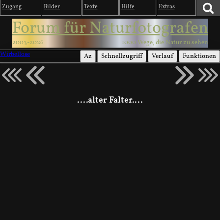
Zugang
Bilder
Texte
Hilfe
Extras
Forum für Naturfotografen
2003-2026
1000 Wege, die Natur zu sehen
Wirbellose
Az
Schnellzugriff
Verlauf
Funktionen
....alter Falter....