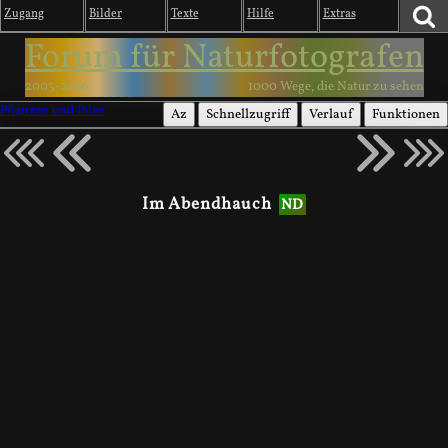
Zugang
Bilder
Texte
Hilfe
Extras
Forum für Naturfotografen
2003-2026
1000 Wege, die Natur zu sehen
Pflanzen und Pilze
Az
Schnellzugriff
Verlauf
Funktionen
Im Abendhauch