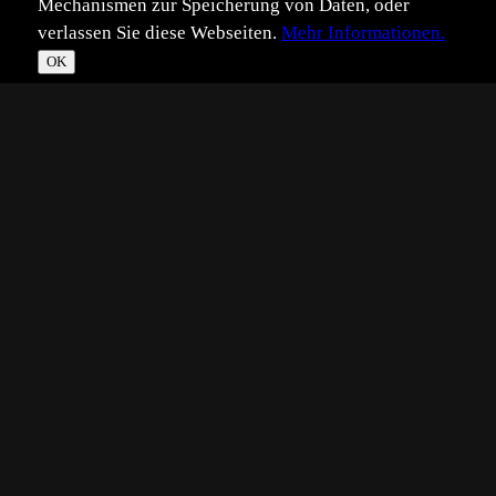
Mechanismen zur Speicherung von Daten, oder
verlassen Sie diese Webseiten.
Mehr Informationen.
OK
*
**
***
****
Vollbild
Bild teilen
Eingestellt:
2020-02-20
Aufgenommen:
2020-02-13
©
Benutzer 1688997
Bevor wir unseren Bulli wieder laden und uns auf die
Suche nach blühenden Fotosujets machen, möchte ich
hier nochmals eine Hundszahnlilie zeigen von letzter
Woche in einer etwas zarteren Variante im abendlichen
Gegenlicht.