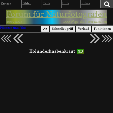
Zugang
Bilder
Texte
Hilfe
Extras
Forum für Naturfotografen
2003-2026
1000 Wege, die Natur zu sehen
Pflanzen und Pilze
Az
Schnellzugriff
Verlauf
Funktionen
Holunderknabenkraut