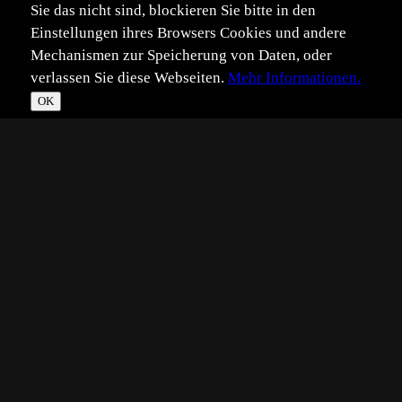
Sie das nicht sind, blockieren Sie bitte in den
Einstellungen ihres Browsers Cookies und andere
Mechanismen zur Speicherung von Daten, oder
verlassen Sie diese Webseiten.
Mehr Informationen.
OK
*
**
***
****
Vollbild
Bild teilen
Eingestellt:
2019-12-21
Aufgenommen:
2017-04-10
©
Schaub,Stefan
Hallo zusammen, eher seltener findet man das
Holunderknabenkraut.
Kennt man die Standplätze, so findet man sie auf Anhieb.