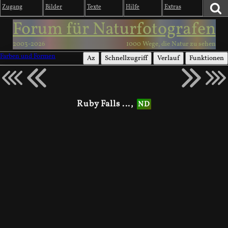
Zugang
Bilder
Texte
Hilfe
Extras
Forum für Naturfotografen
2003-2026
1000 Wege, die Natur zu sehen
Farben und Formen
Az
Schnellzugriff
Verlauf
Funktionen
Ruby Falls ...,