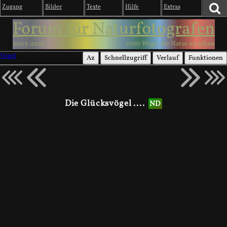
Zugang
Bilder
Texte
Hilfe
Extras
Forum für Naturfotografen
2003-2026
1000 Wege, die Natur zu sehen
Vögel
Az
Schnellzugriff
Verlauf
Funktionen
Die Glücksvögel ....