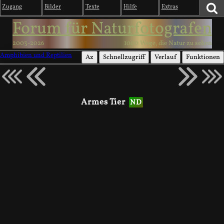
Zugang
Bilder
Texte
Hilfe
Extras
Forum für Naturfotografen
2003-2026
1000 Wege, die Natur zu sehen
Amphibien und Reptilien
Az
Schnellzugriff
Verlauf
Funktionen
Armes Tier