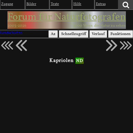
Zugang
Bilder
Texte
Hilfe
Extras
Forum für Naturfotografen
2003-2026
1000 Wege, die Natur zu sehen
Landschaften
Az
Schnellzugriff
Verlauf
Funktionen
Kapriolen