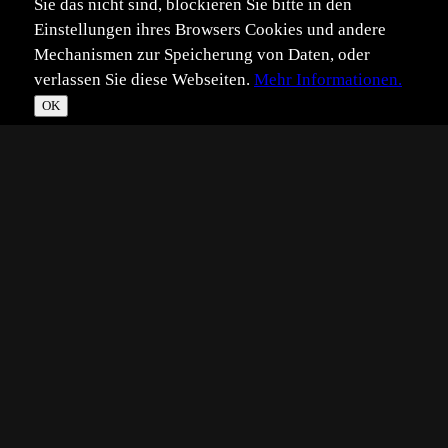
Sie das nicht sind, blockieren Sie bitte in den
Einstellungen ihres Browsers Cookies und andere
Mechanismen zur Speicherung von Daten, oder
verlassen Sie diese Webseiten.
Mehr Informationen.
OK
*
**
***
****
Vollbild
Bild teilen
Eingestellt:
2019-03-18
©
angelika lambertin
Diese Wetterkapriolen sind hausgemacht auf den Lofoten.
Gesehen habe ich fast nichts, außer der wunderschönen
Farbe des Meeres...da war die Cam besser als ich.
Die Lichtverhältnisse können sich dort sekündlich total