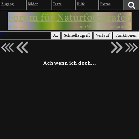
Zugang
Bilder
Texte
Hilfe
Extras
Forum für Naturfotografen
2003-2026
1000 Wege, die Natur zu sehen
Vögel
Az
Schnellzugriff
Verlauf
Funktionen
Ach wenn ich doch...