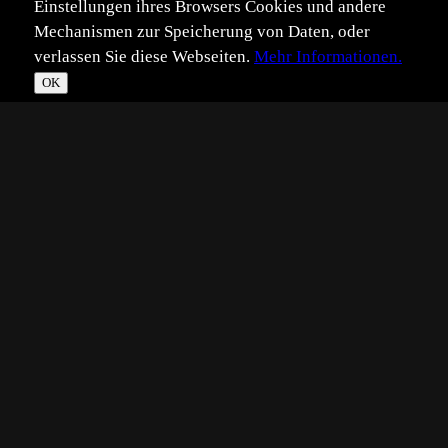
Einstellungen ihres Browsers Cookies und andere
Mechanismen zur Speicherung von Daten, oder
verlassen Sie diese Webseiten.
Mehr Informationen.
OK
*
**
***
****
Vollbild
Bild teilen
Eingestellt:
2008-07-13
KW
©
Kevin Winterhoff
...fliegen könnte wie ein Adler!
Auch beim Steuern in der Luft ist der Adler ein absoluter
König der Schöpfung.
Technik:
Nikon D200 & 4,0/200-400