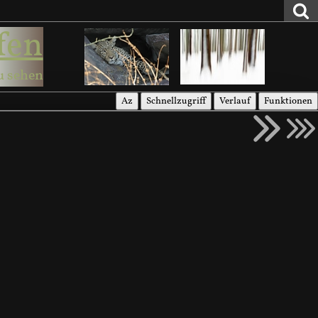
fen
u sehen
Az
Schnellzugriff
Verlauf
Funktionen