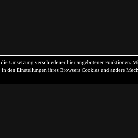
die Umsetzung verschiedener hier angebotener Funktionen. Mit 
itte in den Einstellungen ihres Browsers Cookies und andere Me
*
**
***
****
Vollbild
Bild teilen