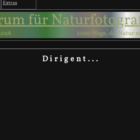
Extras
rum für Naturfotogra
2026
1000 Wege, die Natur z
D i r i g e n t . . .