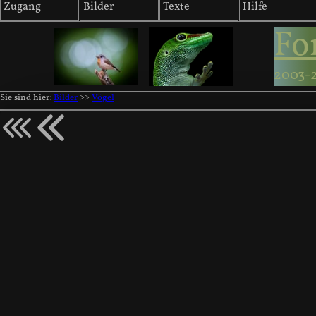
Zugang
Bilder
Texte
Hilfe
Fo
2003-
Sie sind hier:
Bilder
>>
Vögel