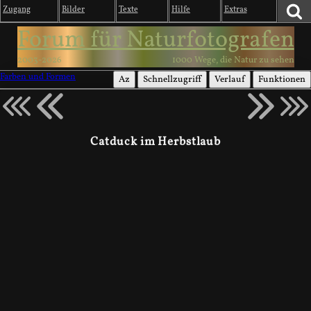
Zugang
Bilder
Texte
Hilfe
Extras
Forum für Naturfotografen
2003-2026
1000 Wege, die Natur zu sehen
Farben und Formen
Az
Schnellzugriff
Verlauf
Funktionen
Catduck im Herbstlaub