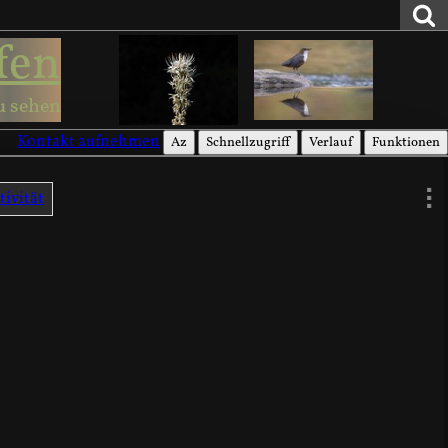
fen
u sehen
Kontakt aufnehmen
Az
Schnellzugriff
Verlauf
Funktionen
tivität