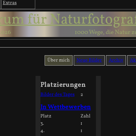
Extras
rum für Naturfotogra
2026
1000 Wege, die Natur z
Über mich
Neue Bilder
Archiv
Ak
Platzierungen
Bilder des Tages
2
In Wettbewerben
Platz
Zahl
3.
1
4.
1