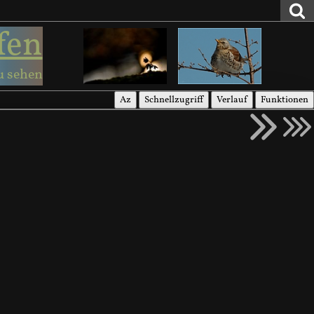
fen
u sehen
Az
Schnellzugriff
Verlauf
Funktionen