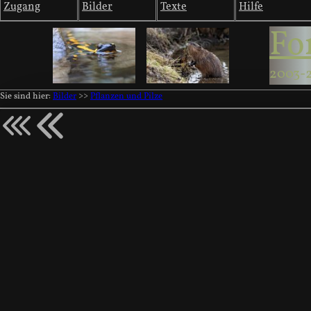
Zugang
Bilder
Texte
Hilfe
Fo
2003-
Sie sind hier:
Bilder
>>
Pflanzen und Pilze