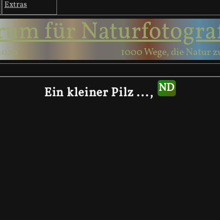
Extras
rum für Naturfotogra
2026
1000 Wege, die Natur z
Ein kleiner Pilz ...,