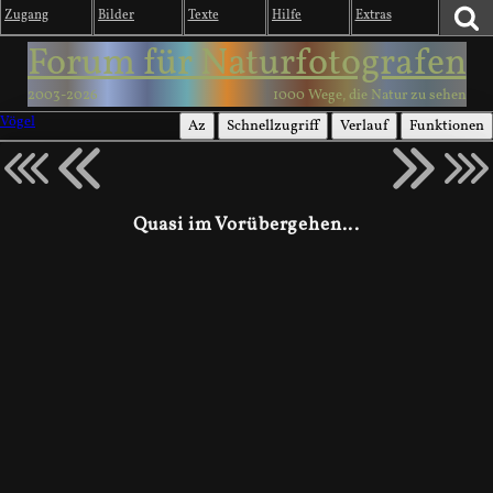
Zugang
Bilder
Texte
Hilfe
Extras
Forum für Naturfotografen
2003-2026
1000 Wege, die Natur zu sehen
Vögel
Az
Schnellzugriff
Verlauf
Funktionen
Quasi im Vorübergehen...