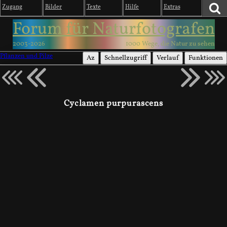
Zugang
Bilder
Texte
Hilfe
Extras
Forum für Naturfotografen
2003-2026
1000 Wege, die Natur zu sehen
Pflanzen und Pilze
Az
Schnellzugriff
Verlauf
Funktionen
Cyclamen purpurascens