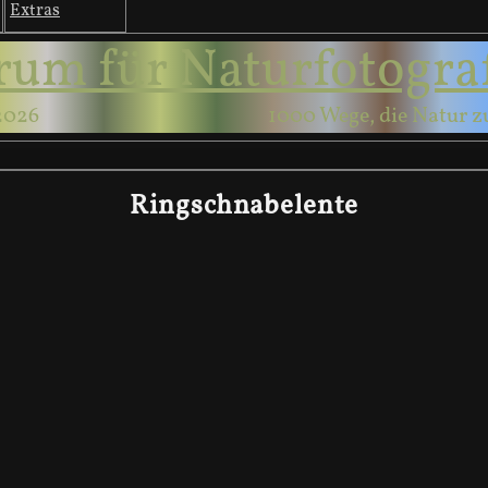
Extras
rum für Naturfotogra
2026
1000 Wege, die Natur z
Ringschnabelente