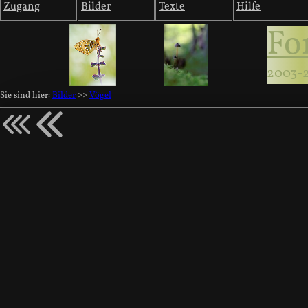
Zugang
Bilder
Texte
Hilfe
Fo
2003-
Sie sind hier:
Bilder
>>
Vögel