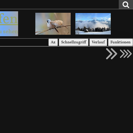
fen
u sehen
Az
Schnellzugriff
Verlauf
Funktionen