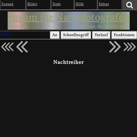
Zugang
Bilder
Texte
Hilfe
Extras
Forum für Naturfotografen
2003-2026
1000 Wege, die Natur zu sehen
Vögel
Az
Schnellzugriff
Verlauf
Funktionen
Nachtreiher