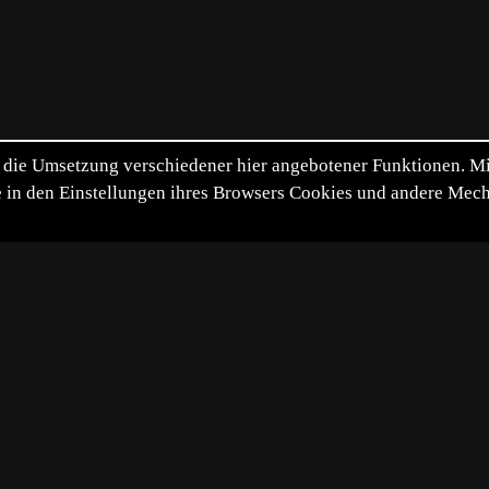
die Umsetzung verschiedener hier angebotener Funktionen. Mit 
itte in den Einstellungen ihres Browsers Cookies und andere Me
*
**
***
****
Vollbild
Bild teilen
5-06-04