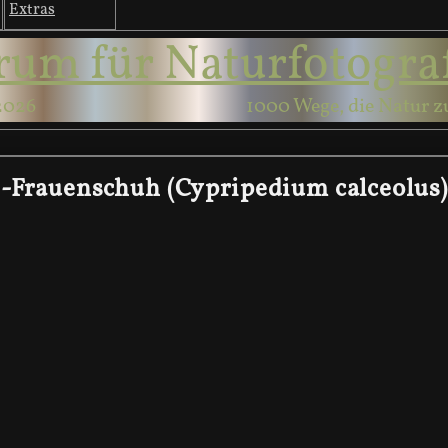
Extras
rum für Naturfotogra
2026
1000 Wege, die Natur z
-Frauenschuh (Cypripedium calceolus