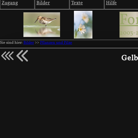
Zugang
Bilder
Texte
Hilfe
Fo
2003-
Sie sind hier:
Bilder
>>
Pflanzen und Pilze
Gelb