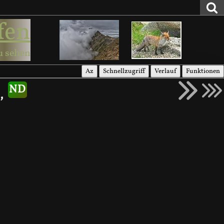
fen
u sehen
Az
Schnellzugriff
Verlauf
Funktionen
),