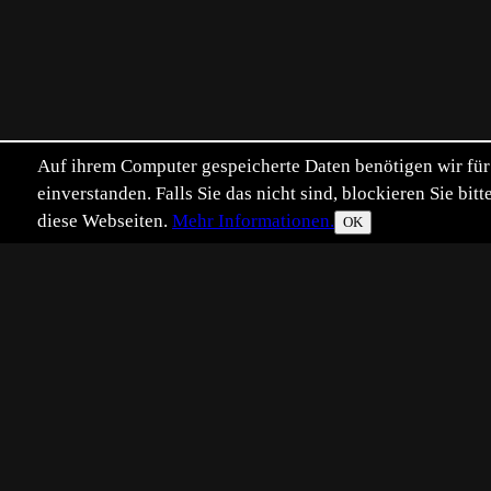
Auf ihrem Computer gespeicherte Daten benötigen wir für 
einverstanden. Falls Sie das nicht sind, blockieren Sie b
diese Webseiten.
Mehr Informationen.
OK
Eingestellt:
2015-06-08
Aufgenommen:
201
EM
©
Eberhard Möller