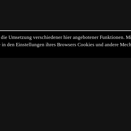
die Umsetzung verschiedener hier angebotener Funktionen. Mit 
itte in den Einstellungen ihres Browsers Cookies und andere Me
*
**
***
****
Vollbild
Bild teilen
5-06-07