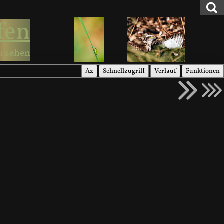
fen
u sehen
Az
Schnellzugriff
Verlauf
Funktionen