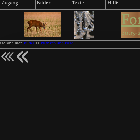
Zugang
Bilder
Texte
Hilfe
Fo
2003-
Sie sind hier:
Bilder
>>
Pflanzen und Pilze