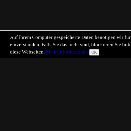
Auf ihrem Computer gespeicherte Daten benötigen wir für 
einverstanden. Falls Sie das nicht sind, blockieren Sie b
diese Webseiten.
Mehr Informationen.
OK
Eingestellt:
2015-06-07
Aufgenommen:
201
UB
©
Urs Bütikofer