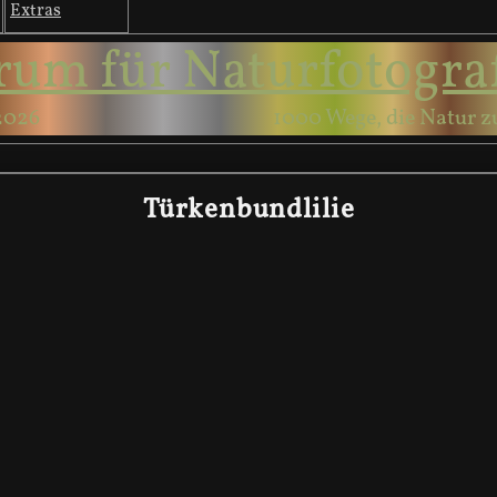
Extras
rum für Naturfotogra
2026
1000 Wege, die Natur z
Türkenbundlilie