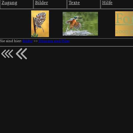
Zugang
Bilder
Texte
Hilfe
Fo
2003-
Sie sind hier:
Bilder
>>
Pflanzen und Pilze