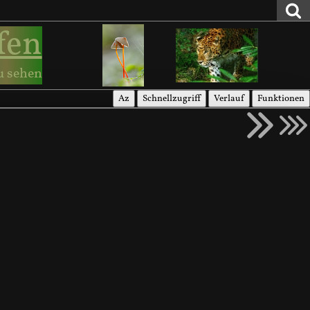
fen
u sehen
Az
Schnellzugriff
Verlauf
Funktionen