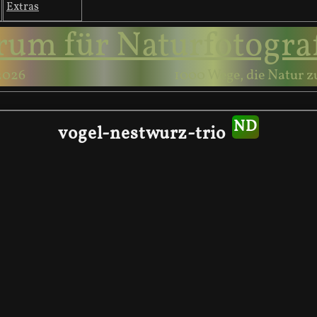
Extras
rum für Naturfotogra
2026
1000 Wege, die Natur z
vogel-nestwurz-trio