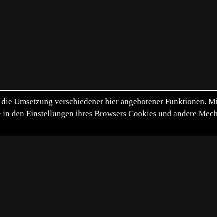
die Umsetzung verschiedener hier angebotener Funktionen. Mit 
itte in den Einstellungen ihres Browsers Cookies und andere Me
*
**
***
****
Vollbild
Bild teilen