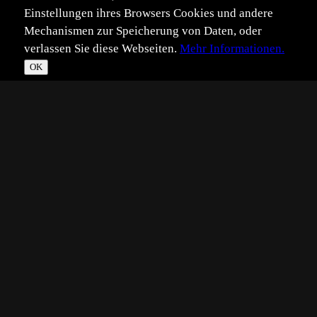
Einstellungen ihres Browsers Cookies und andere
Mechanismen zur Speicherung von Daten, oder
verlassen Sie diese Webseiten.
Mehr Informationen.
OK
*
**
***
****
Vollbild
Bild teilen
Eingestellt:
2008-01-03
MG
©
Martina Gebert
...so, mal wieder ein Hörnchen! Als kleiner Pausenfüller
bis ich die nächsten Libellen fertig habe
Hat sich sooo hübsch in Pose gesetzt und für 2 sec.
stillgehalten, da kann man doch nicht vorbeigehen oder?