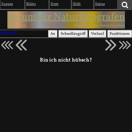
Zugang
Bilder
Texte
Hilfe
Extras
Forum für Naturfotografen
2003-2026
1000 Wege, die Natur zu sehen
Säugetiere
Az
Schnellzugriff
Verlauf
Funktionen
Bin ich nicht hübsch?