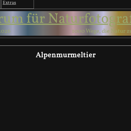
Extras
rum für Naturfotogra
2026
1000 Wege, die Natur z
Alpenmurmeltier