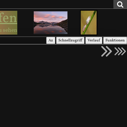
fen
u sehen
Az
Schnellzugriff
Verlauf
Funktionen