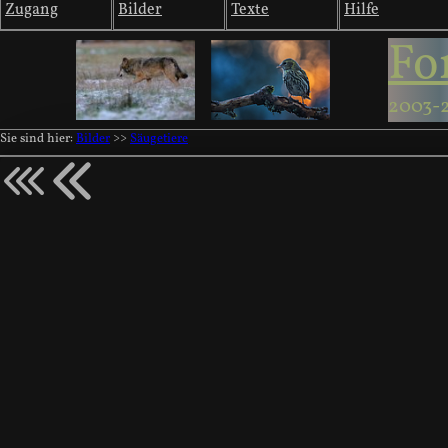
Zugang
Bilder
Texte
Hilfe
Fo
2003-
Sie sind hier:
Bilder
>>
Säugetiere