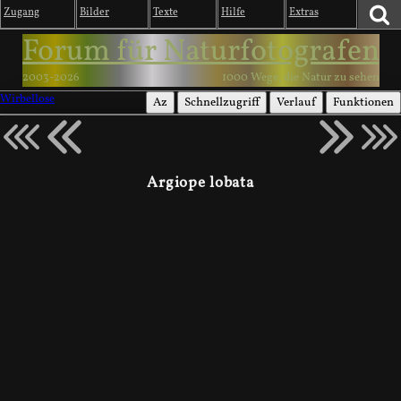
Zugang
Bilder
Texte
Hilfe
Extras
Forum für Naturfotografen
2003-2026
1000 Wege, die Natur zu sehen
Wirbellose
Az
Schnellzugriff
Verlauf
Funktionen
Argiope lobata